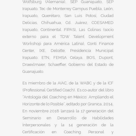
Wolfsburg (Alemania), SEP Guanajuato, SEP
Irapuato, Tec de Monterrey Campus Puebla, León,
Irapuato, Querétaro, San Luis Potosí, Ciudad
Delicias, Chihuahua, Cd. Juárez, COESAMED
Irapuato, Continental FIPASI, Las Colinas (socio
externo para el TDW Talent Development
Workshop para América Latina), Conti Finance
Center, IXE, Deloitte, Presidencia Municipal
Irapuato. ETN, FEMSA Celaya, BOS, Dupont,
Draexlmaier, Schaeffler, Gobierno del Estado de
Guanajuato.
Es miembro de la AIAC, de la WABC y de la ICF
(Professional Certified Coach). Es co-autor del libro
“Antología del Coaching en México: Ampliando el
Horizonte de lo Posible”, editado por Granica, 2014.
En noviembre 2018 lanzará la 17 generación del
Seminario en Desarrollo de Habilidades
Interpersonales y la 14 generación de la
Certificación en Coaching Personal y